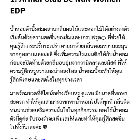
EDP
น้ำหอมตัวนี้ผสมผสานกลิ่นผลไม้และดอกไม้ได้อย่างลงตัว
เริ่มต้นด้วยความสดชื่นของส้มและเกรปฟรุต🍊 ที่ช่วยให้
คุณรู้สึกกระปรี้กระเปร่า ตามมาด้วยกลิ่นหอมหวานละมุน
จากกุหลาบและมะลิ ซึ่งเพิ่มความโรแมนติกให้กับน้ำหอม
ก่อนจะปิดท้ายด้วยกลิ่นอบอุ่นจากวานิลลาและมัสค์ ที่ให้
ความรู้สึกหรูหราและน่าหลงใหล น้ำหอมนี้จะทำให้คุณ
รู้สึกพิเศษและสดใสในทุกช่วงเวลา
มาพร้อมขวดที่ดีไซน์อย่างเรียบหรู ดูเเพง มีขนาดที่พกพา
สะดวก ทำให้คุณสามารถพกพาน้ำหอมไปได้ทุกที่ กลิ่นติด
ทนนานช่วยเสริมความมั่นใจในทุกกิจกรรม ลองใช้น้ำหอม
ตัวนี้ดูค่ะ รับรองว่าจะเพิ่มเสน่ห์และทำให้คุณรู้สึกสดชื่น
ไปทั้งวันเลยค่ะ 💖