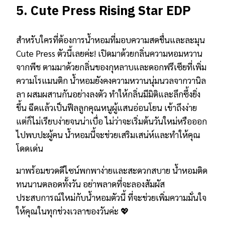
5.
Cute Press Rising Star EDP
สำหรับใครที่ต้องการน้ำหอมที่มอบความสดชื่นและละมุน
Cute Press ตัวนี้เลยค่ะ! เปิดมาด้วยกลิ่นความหอมหวาน
จากพีช ตามมาด้วยกลิ่นของกุหลาบและดอกฟรีเซียที่เพิ่ม
ความโรแมนติก น้ำหอมยังคงความหวานนุ่มนวลจากวานิล
ลา ผสมผสานกันอย่างลงตัว ทำให้กลิ่นมีมิติและลึกซึ้งยิ่ง
ขึ้น ฉีดแล้วเป็นฟีลลูกคุณหนูผู้แสนอ่อนโยน เข้าถึงง่าย
แต่ก็ไม่เรียบง่ายจนน่าเบื่อ ไม่ว่าจะเริ่มต้นวันใหม่หรือออก
ไปพบปะผู้คน น้ำหอมนี้จะช่วยเสริมเสน่ห์และทำให้คุณ
โดดเด่น
มาพร้อมขวดดีไซน์พกพาง่ายและสะดวกสบาย น้ำหอมติด
ทนนานตลอดทั้งวัน อย่าพลาดที่จะลองสัมผัส
ประสบการณ์ใหม่กับน้ำหอมตัวนี้ ที่จะช่วยเพิ่มความมั่นใจ
ให้คุณในทุกช่วงเวลาของวันค่ะ 💖