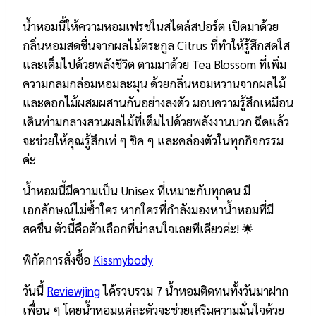
น้ำหอมนี้ให้ความหอมเฟรชในสไตล์สปอร์ต เปิดมาด้วย
กลิ่นหอมสดชื่นจากผลไม้ตระกูล Citrus ที่ทำให้รู้สึกสดใส
และเต็มไปด้วยพลังชีวิต ตามมาด้วย Tea Blossom ที่เพิ่ม
ความกลมกล่อมหอมละมุน ด้วยกลิ่นหอมหวานจากผลไม้
และดอกไม้ผสมผสานกันอย่างลงตัว มอบความรู้สึกเหมือน
เดินท่ามกลางสวนผลไม้ที่เต็มไปด้วยพลังงานบวก ฉีดแล้ว
จะช่วยให้คุณรู้สึกเท่ ๆ ชิค ๆ และคล่องตัวในทุกกิจกรรม
ค่ะ
น้ำหอมนี้มีความเป็น Unisex ที่เหมาะกับทุกคน มี
เอกลักษณ์ไม่ซ้ำใคร หากใครที่กำลังมองหาน้ำหอมที่มี
สดชื่น ตัวนี้คือตัวเลือกที่น่าสนใจเลยทีเดียวค่ะ! 🌟
พิกัดการสั่งซื้อ
Kissmybody
วันนี้
Reviewjing
ได้รวบรวม 7 น้ำหอมติดทนทั้งวันมาฝาก
เพื่อน ๆ โดยน้ำหอมแต่ละตัวจะช่วยเสริมความมั่นใจด้วย