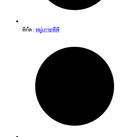
พิกัด :
หมู่เกาะพีพี