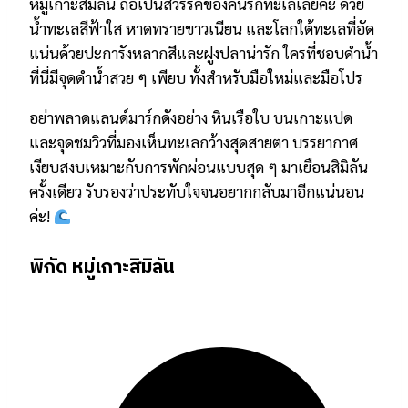
หมู่เกาะสิมิลัน ถือเป็นสวรรค์ของคนรักทะเลเลยค่ะ ด้วย
น้ำทะเลสีฟ้าใส หาดทรายขาวเนียน และโลกใต้ทะเลที่อัด
แน่นด้วยปะการังหลากสีและฝูงปลาน่ารัก ใครที่ชอบดำน้ำ
ที่นี่มีจุดดำน้ำสวย ๆ เพียบ ทั้งสำหรับมือใหม่และมือโปร
อย่าพลาดแลนด์มาร์กดังอย่าง หินเรือใบ บนเกาะแปด
และจุดชมวิวที่มองเห็นทะเลกว้างสุดสายตา บรรยากาศ
เงียบสงบเหมาะกับการพักผ่อนแบบสุด ๆ มาเยือนสิมิลัน
ครั้งเดียว รับรองว่าประทับใจจนอยากกลับมาอีกแน่นอน
ค่ะ!
พิกัด หมู่เกาะสิมิลัน