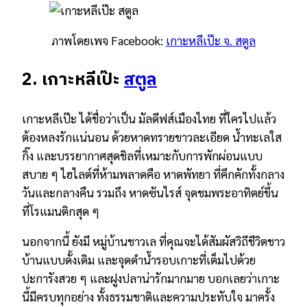
ภาพโดยเพจ Facebook:
เกาะหลีเป๊ะ จ. สตูล
2. เกาะหลีเป๊ะ
สตูล
เกาะหลีเป๊ะ ได้ชื่อว่าเป็น มัลดีฟส์เมืองไทย ที่ใครไปแล้ว
ต้องหลงรักแน่นอน ด้วยหาดทรายขาวละเอียด น้ำทะเลใส
กิ๊ง และบรรยากาศสุดชิลที่เหมาะกับการพักผ่อนแบบ
สบาย ๆ ไฮไลต์ที่ห้ามพลาดคือ หาดพัทยา ที่คึกคักทั้งกลาง
วันและกลางคืน รวมถึง หาดซันไรส์ จุดชมพระอาทิตย์ขึ้น
ที่โรแมนติกสุด ๆ
นอกจากนี้ ยังมี หมู่บ้านชาวเล ที่คุณจะได้สัมผัสวิถีชีวิตชาว
บ้านแบบดั้งเดิม และจุดดำน้ำรอบเกาะที่เต็มไปด้วย
ปะการังสวย ๆ และฝูงปลาน่ารักมากมาย บอกเลยว่าเกาะ
นี้มีครบทุกอย่าง ทั้งธรรมชาติและความประทับใจ มาครั้ง