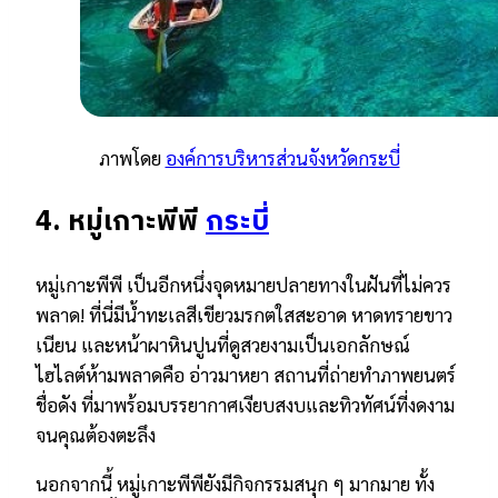
ภาพโดย
องค์การบริหารส่วนจังหวัดกระบี่
4. หมู่เกาะพีพี
กระบี่
หมู่เกาะพีพี เป็นอีกหนึ่งจุดหมายปลายทางในฝันที่ไม่ควร
พลาด! ที่นี่มีน้ำทะเลสีเขียวมรกตใสสะอาด หาดทรายขาว
เนียน และหน้าผาหินปูนที่ดูสวยงามเป็นเอกลักษณ์
ไฮไลต์ห้ามพลาดคือ อ่าวมาหยา สถานที่ถ่ายทำภาพยนตร์
ชื่อดัง ที่มาพร้อมบรรยากาศเงียบสงบและทิวทัศน์ที่งดงาม
จนคุณต้องตะลึง
นอกจากนี้ หมู่เกาะพีพียังมีกิจกรรมสนุก ๆ มากมาย ทั้ง