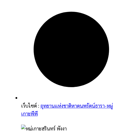
เว็บไซต์ :
อุทยานแห่งชาติหาดนพรัตน์ธารา-หมู่
เกาะพีพี