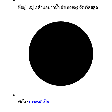
ที่อยู่ : หมู่ 2 ตำบลปากน้ำ อำเภอละงู จังหวัดสตูล
พิกัด :
เกาะหลีเป๊ะ