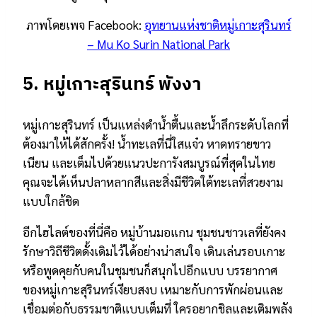
ภาพโดยเพจ Facebook:
อุทยานแห่งชาติหมู่เกาะสุรินทร์
– Mu Ko Surin National Park
5. หมู่เกาะสุรินทร์ พังงา
หมู่เกาะสุรินทร์ เป็นแหล่งดำน้ำตื้นและน้ำลึกระดับโลกที่
ต้องมาให้ได้สักครั้ง! น้ำทะเลที่นี่ใสแจ๋ว หาดทรายขาว
เนียน และเต็มไปด้วยแนวปะการังสมบูรณ์ที่สุดในไทย
คุณจะได้เห็นปลาหลากสีและสิ่งมีชีวิตใต้ทะเลที่สวยงาม
แบบใกล้ชิด
อีกไฮไลต์ของที่นี่คือ หมู่บ้านมอแกน ชุมชนชาวเลที่ยังคง
รักษาวิถีชีวิตดั้งเดิมไว้ได้อย่างน่าสนใจ เดินเล่นรอบเกาะ
หรือพูดคุยกับคนในชุมชนก็สนุกไปอีกแบบ บรรยากาศ
ของหมู่เกาะสุรินทร์เงียบสงบ เหมาะกับการพักผ่อนและ
เชื่อมต่อกับธรรมชาติแบบเต็มที่ ใครอยากชิลและเติมพลัง