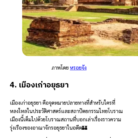
ภาพโดย
หรอยจัง
4. เมืองเก่าอยุธยา
เมืองเก่าอยุธยา คือจุดหมายปลายทางที่สำหรับใครที่
หลงใหลในประวัติศาสตร์และสถาปัตยกรรมไทยโบราณ
เมืองนี้เต็มไปด้วยโบราณสถานที่บอกเล่าเรื่องราวความ
รุ่งเรืองของอาณาจักรอยุธยาในอดีต🏰