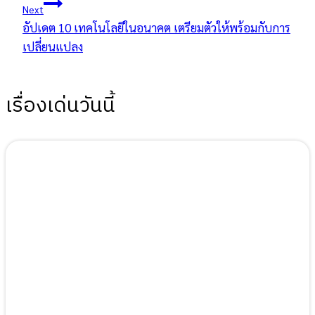
Next
อัปเดต 10 เทคโนโลยีในอนาคต เตรียมตัวให้พร้อมกับการ
เปลี่ยนแปลง
เรื่องเด่นวันนี้