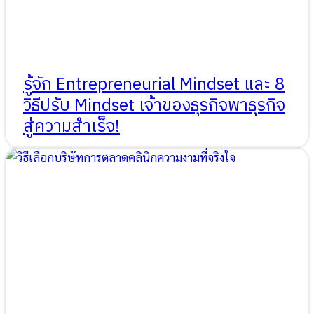
รู้จัก Entrepreneurial Mindset และ 8
วิธีปรับ Mindset เจ้าของธุรกิจพาธุรกิจ
สู่ความสำเร็จ!