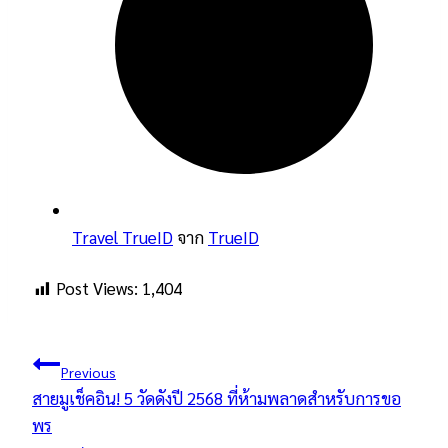
Travel TrueID
จาก
TrueID
Post Views:
1,404
Post
Previous
สายมูเช็คอิน! 5 วัดดังปี 2568 ที่ห้ามพลาดสำหรับการขอ
navigation
พร