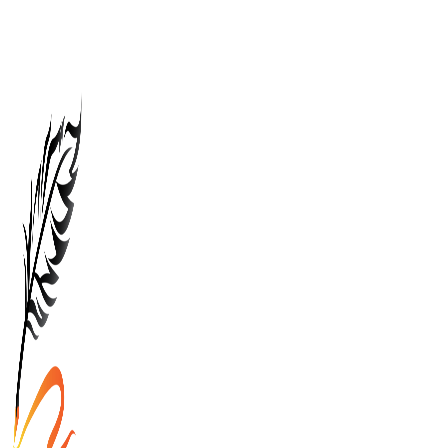
Skip
to
content