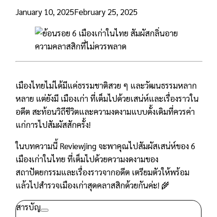
January 10, 2025
February 25, 2025
เมืองไทยไม่ได้มีแค่ธรรมชาติสวย ๆ และวัฒนธรรมหลาก
หลาย แต่ยังมี เมืองเก่า ที่เต็มไปด้วยเสน่ห์และเรื่องราวใน
อดีต สะท้อนวิถีชีวิตและความงดงามแบบดั้งเดิมที่ควรค่า
แก่การไปสัมผัสสักครั้ง!
ในบทความนี้ Reviewjing จะพาคุณไปสัมผัสเสน่ห์ของ 6
เมืองเก่าในไทย ที่เต็มไปด้วยความงดงามของ
สถาปัตยกรรมและเรื่องราวจากอดีต เตรียมตัวให้พร้อม
แล้วไปสำรวจเมืองเก่าสุดคลาสสิกด้วยกันค่ะ! 🌾
สารบัญ