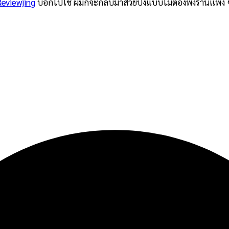
Reviewjing
บอกไปใช้ ผมก็จะกลับมาสวยปังแบบไม่ต้องพึ่งร้านแพง ๆ แ