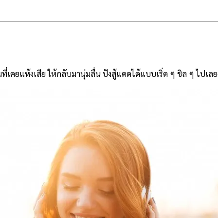
มที่เคยแห้งเสีย ให้กลับมานุ่มลื่น ปังสู้แดดได้แบบเริ่ด ๆ ชิล ๆ ไปเ