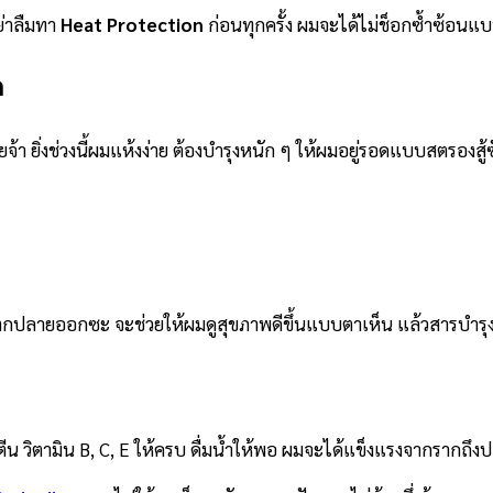
ย่าลืมทา
Heat Protection
ก่อนทุกครั้ง ผมจะได้ไม่ช็อกซ้ำซ้อน
ก
ยจ้า ยิ่งช่วงนี้ผมแห้งง่าย ต้องบำรุงหนัก ๆ ให้ผมอยู่รอดแบบสตรองสู้
ี่แตกปลายออกซะ จะช่วยให้ผมดูสุขภาพดีขึ้นแบบตาเห็น แล้วสารบำรุงก
ีน วิตามิน B, C, E ให้ครบ ดื่มน้ำให้พอ ผมจะได้แข็งแรงจากรากถึง