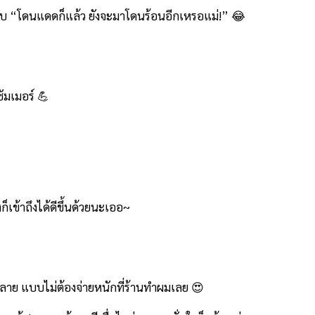
แบบ “โดนแดดก็แล้ว ยังจะมาโดนร้อนอีกเหรอแม่!” 😂
ซัมเมอร์ 💪
็เข้าถึงได้ดีขึ้นด้วยนะเออ~
ปลาย แบบไม่ต้องจ่ายหนักที่ร้านทำผมเลย 😍