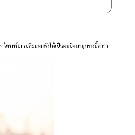
ลย~ ใครพร้อมเปลี่ยนผมพังให้เป็นผมปัง มามุงทางนี้ค่าาา