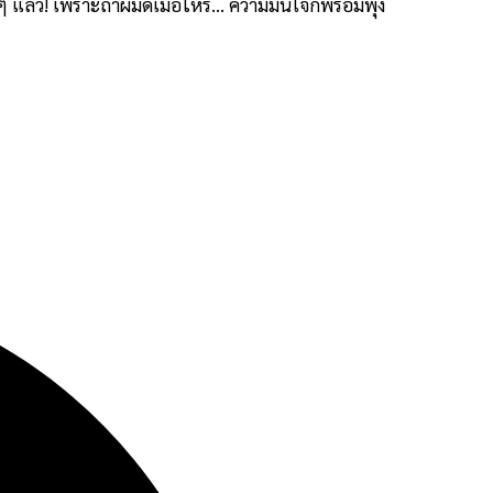
ล้ว! เพราะถ้าผมดีเมื่อไหร่… ความมั่นใจก็พร้อมพุ่ง